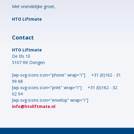
Met vriendelijke groet,
HTO Liftmate
Contact
HTO Liftmate
De Els 10
5107 RK Dongen
[wp-svg-icons icon="phone" wrap="i"] +31 (0)
162 - 31
99 68
[wp-svg-icons icon="print" wrap="i"] +31 (0)162 - 32
02 94
[wp-svg-icons icon="envelop" wrap="i"]
info@htoliftmate.nl