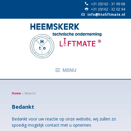
+31 (0)162 - 31 99 68
+31 (0)162 - 32 02 94
info@htoliftmate.nl
Ga
naar
de
inhoud
MENU
Home
»
Bedankt
Bedankt
Bedankt voor uw reactie op onze website, wij zullen zo
spoedig mogelijk contact met u opnemen.