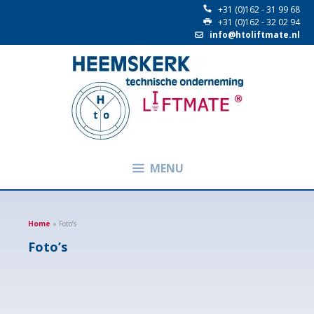
+31 (0)162 - 31 99 68
+31 (0)162 - 32 02 94
info@htoliftmate.nl
MENU
Home
»
Foto’s
Foto’s